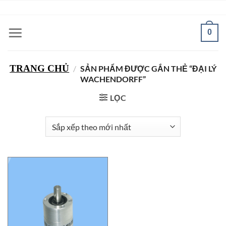
Bỏ
ADD ANYTHING HERE OR JUST REMOVE IT...
qua
nội
0
dung
TRANG CHỦ
/
SẢN PHẨM ĐƯỢC GẮN THẺ “ĐẠI LÝ
WACHENDORFF”
LỌC