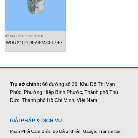
BỘ MÃ HÓA / ENCODER
WDG 24C-128-AB-M30-L7-F79
Encoder quay 128 xung 24mm
Wachendorff Vietnam
Trụ sở chính:
66 đường số 36, Khu Đô Thị Vạn
Phúc, Phường Hiệp Bình Phước, Thành phố Thủ
Đức, Thành phố Hồ Chí Minh, Việt Nam
GIẢI PHÁP & DỊCH VỤ
Phân Phối Cảm Biến, Bộ Điều Khiển, Gauge,
Transmitter,