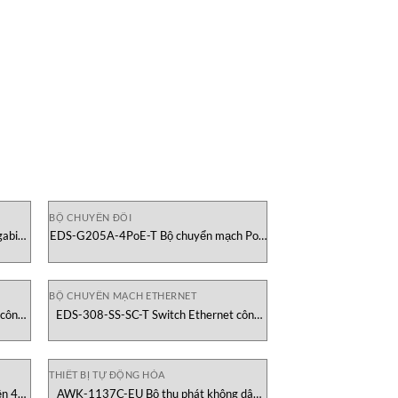
BỘ CHUYỂN ĐỔI
gabit
EDS-G205A-4PoE-T Bộ chuyển mạch PoE
Gigabit Moxa Vietnam
BỘ CHUYỂN MẠCH ETHERNET
công
EDS-308-SS-SC-T Switch Ethernet công
etnam
nghiệp MOXA Vietnam
THIẾT BỊ TỰ ĐỘNG HÓA
ền 4
AWK-1137C-EU Bộ thu phát không dây