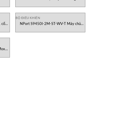
am
802.11n AWK-1137C-EU MOXA Vietnam
BỘ ĐIỀU KHIỂN
 cổng
NPort S9450I-2M-ST-WV-T Máy chủ
thiết bị nối tiếp quang Moxa Vietnam
Moxa