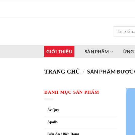
Bỏ
qua
nội
dung
Tìm
kiếm:
GIỚI THIỆU
SẢN PHẨM
ỨNG
/
SẢN PHẨM ĐƯỢC G
TRANG CHỦ
DANH MỤC SẢN PHẨM
Ác Quy
Apollo
Biến Áp / Biến Dòng