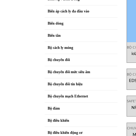
Biến áp cách ly đa đầu vào
Biến dòng
Biến tần
BỘ C
Bộ cách ly mỏng
io
Bộ chuyển đổi
Bộ chuyển đổi mức siêu âm
BỘ C
EDS
Bộ chuyển đổi tín hiệu
kh
Bộ chuyển mạch Ethernet
SAFE
NP
Bộ đàm
th
Bộ điều khiển
CHƯA
Bộ điều khiển động cơ
M