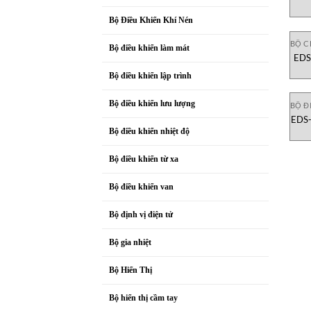
Mo
Bộ Điều Khiển Khí Nén
BỘ 
Bộ điều khiển làm mát
EDS
Bộ điều khiển lập trình
Bộ điều khiển lưu lượng
BỘ Đ
EDS-
Bộ điều khiển nhiệt độ
Bộ điều khiển từ xa
Bộ điều khiển van
Bộ định vị điện tử
Bộ gia nhiệt
Bộ Hiển Thị
Bộ hiển thị cầm tay