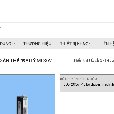
 DỤNG
THƯƠNG HIỆU
THIẾT BỊ KHÁC
LIÊN H
Hiển thị tất cả 17 kết 
ẮN THẺ “ĐẠI LÝ MOXA”
BỘ CHUYỂN ĐỔI TÍN HIỆU
EDS-2016-ML Bộ chuyển mạch k
quản lý 8 cổng MOXA Vietnam