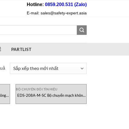
Hotline:
0859.200.531 (Zalo)
E-mail: sales@safety-expert.asia
Ệ
PARTLIST
Đã
quả
sắp
xếp
theo
BỘ CHUYỂN ĐỔI TÍN HIỆU
hông
EDS-208A-M-SC Bộ chuyển mạch không
mới
quản lý 8 cổng MOXA Vietnam
nhất