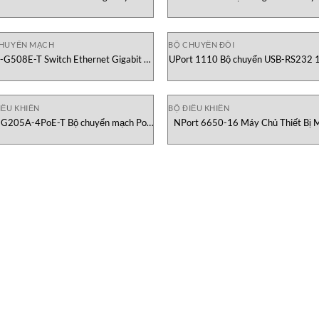
dbus sang PROFIBUS Slave MOXA
kênh RS-422/485 MOXA Vietn
Vietnam
CHUYỂN MẠCH
BỘ CHUYỂN ĐỔI
-G508E-T Switch Ethernet Gigabit 8
UPort 1110 Bộ chuyển USB-RS232 1
cổng MOXA Vietnam
MOXA Vietnam
IỀU KHIỂN
BỘ ĐIỀU KHIỂN
G205A-4PoE-T Bộ chuyển mạch PoE
NPort 6650-16 Máy Chủ Thiết Bị 
Gigabit Moxa Vietnam
Việt Nam