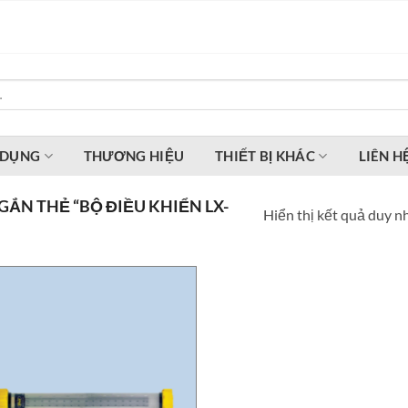
 DỤNG
THƯƠNG HIỆU
THIẾT BỊ KHÁC
LIÊN H
ẮN THẺ “BỘ ĐIỀU KHIỂN LX-
Hiển thị kết quả duy n