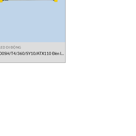
LED DI ĐỘNG
00SH/T4/360/SY10/ATX110 Đèn led
tạm thời Wofl