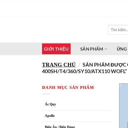
Bỏ
qua
nội
dung
Tìm
kiếm:
GIỚI THIỆU
SẢN PHẨM
ỨNG
/
SẢN PHẨM ĐƯỢC G
TRANG CHỦ
400SH/T4/360/SY10/ATX110 WOFL”
DANH MỤC SẢN PHẨM
Ác Quy
Apollo
Biến Áp / Biến Dòng