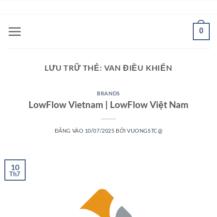
Bỏ
ADD ANYTHING HERE OR JUST REMOVE IT...
qua
nội
0
dung
LƯU TRỮ THẺ:
VAN ĐIỀU KHIỂN
BRANDS
LowFlow Vietnam | LowFlow Việt Nam
ĐĂNG VÀO
10/07/2025
BỞI
VUONGSTC@
10
Th7