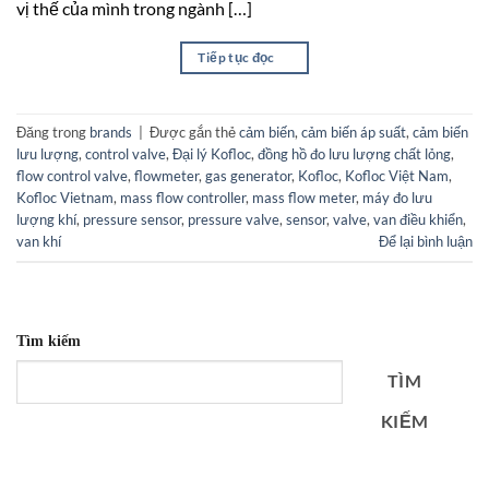
vị thế của mình trong ngành […]
Tiếp tục đọc
→
Đăng trong
brands
|
Được gắn thẻ
cảm biến
,
cảm biến áp suất
,
cảm biến
lưu lượng
,
control valve
,
Đại lý Kofloc
,
đồng hồ đo lưu lượng chất lỏng
,
flow control valve
,
flowmeter
,
gas generator
,
Kofloc
,
Kofloc Việt Nam
,
Kofloc Vietnam
,
mass flow controller
,
mass flow meter
,
máy đo lưu
lượng khí
,
pressure sensor
,
pressure valve
,
sensor
,
valve
,
van điều khiển
,
van khí
Để lại bình luận
Tìm kiếm
TÌM
KIẾM