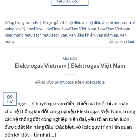
Tiếp tục đọc
→
Đăng trong
brands
|
Được gắn thẻ
bộ điều áp
,
bộ điều áp khí nén
,
control
valve
,
đại lý LowFlow
,
LowFlow
,
LowFlow Việt Nam
,
LowFlow Vietnam
,
pneumatic regulator
,
regulator
,
van
,
van điều khiển
,
van giảm áp
,
van
màng
Để lại bình luận
BRANDS
Elektrogas Vietnam | Elektrogas Việt Nam
ĐĂNG VÀO
09/07/2025
BỞI
VUONGSTC@
09
Th7
Elektrogas – Chuyên gia van điều khiển và thiết bị an toàn
cho hệ thống khí đốt công nghiệp Elektrogas Việt Nam, trong
các hệ thống đốt công nghiệp hiện đại, yếu tố an toàn luôn
được đặt lên hàng đầu. Đặc biệt, với các quy trình liên quan
đến khí đốt – từ nhà […]