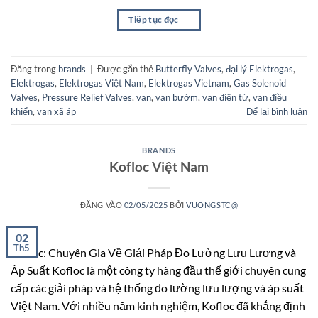
Tiếp tục đọc
→
Đăng trong
brands
|
Được gắn thẻ
Butterfly Valves
,
đại lý Elektrogas
,
Elektrogas
,
Elektrogas Việt Nam
,
Elektrogas Vietnam
,
Gas Solenoid
Valves
,
Pressure Relief Valves
,
van
,
van bướm
,
vạn điện từ
,
van điều
khiển
,
van xã áp
Để lại bình luận
BRANDS
Kofloc Việt Nam
ĐĂNG VÀO
02/05/2025
BỞI
VUONGSTC@
02
Th5
Kofloc: Chuyên Gia Về Giải Pháp Đo Lường Lưu Lượng và
Áp Suất Kofloc là một công ty hàng đầu thế giới chuyên cung
cấp các giải pháp và hệ thống đo lường lưu lượng và áp suất
Việt Nam. Với nhiều năm kinh nghiệm, Kofloc đã khẳng định