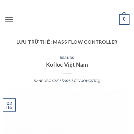
Bỏ
ADD ANYTHING HERE OR JUST REMOVE IT...
qua
nội
0
dung
LƯU TRỮ THẺ:
MASS FLOW CONTROLLER
BRANDS
Kofloc Việt Nam
ĐĂNG VÀO
02/05/2025
BỞI
VUONGSTC@
02
Th5