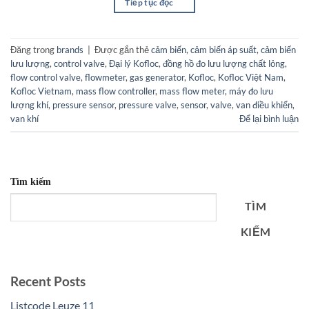
Tiếp tục đọc
→
Đăng trong
brands
|
Được gắn thẻ
cảm biến
,
cảm biến áp suất
,
cảm biến
lưu lượng
,
control valve
,
Đại lý Kofloc
,
đồng hồ đo lưu lượng chất lỏng
,
flow control valve
,
flowmeter
,
gas generator
,
Kofloc
,
Kofloc Việt Nam
,
Kofloc Vietnam
,
mass flow controller
,
mass flow meter
,
máy đo lưu
lượng khí
,
pressure sensor
,
pressure valve
,
sensor
,
valve
,
van điều khiển
,
van khí
Để lại bình luận
Tìm kiếm
TÌM
KIẾM
Recent Posts
Listcode Leuze 11