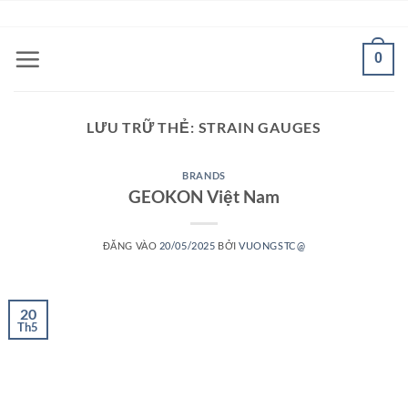
Bỏ
ADD ANYTHING HERE OR JUST REMOVE IT...
qua
nội
0
dung
LƯU TRỮ THẺ:
STRAIN GAUGES
BRANDS
GEOKON Việt Nam
ĐĂNG VÀO
20/05/2025
BỞI
VUONGSTC@
20
Th5