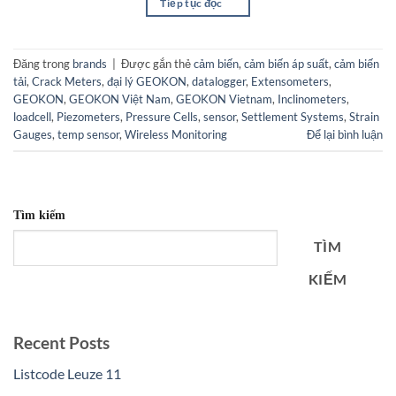
Tiếp tục đọc
→
Đăng trong
brands
|
Được gắn thẻ
cảm biến
,
cảm biến áp suất
,
cảm biến
tải
,
Crack Meters
,
đại lý GEOKON
,
datalogger
,
Extensometers
,
GEOKON
,
GEOKON Việt Nam
,
GEOKON Vietnam
,
Inclinometers
,
loadcell
,
Piezometers
,
Pressure Cells
,
sensor
,
Settlement Systems
,
Strain
Gauges
,
temp sensor
,
Wireless Monitoring
Để lại bình luận
Tìm kiếm
TÌM
KIẾM
Recent Posts
Listcode Leuze 11