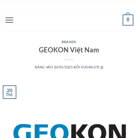
Bỏ
ADD ANYTHING HERE OR JUST REMOVE IT...
qua
nội
0
dung
BRANDS
GEOKON Việt Nam
ĐĂNG VÀO
20/05/2025
BỞI
VUONGSTC@
20
Th5