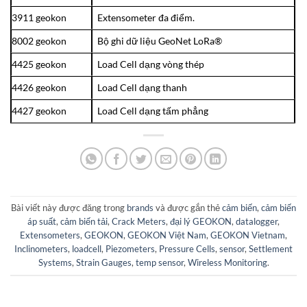
3911 geokon
Extensometer đa điểm.
8002 geokon
Bộ ghi dữ liệu GeoNet LoRa®
4425 geokon
Load Cell dạng vòng thép
4426 geokon
Load Cell dạng thanh
4427 geokon
Load Cell dạng tấm phẳng
Bài viết này được đăng trong
brands
và được gắn thẻ
cảm biến
,
cảm biến
áp suất
,
cảm biến tải
,
Crack Meters
,
đại lý GEOKON
,
datalogger
,
Extensometers
,
GEOKON
,
GEOKON Việt Nam
,
GEOKON Vietnam
,
Inclinometers
,
loadcell
,
Piezometers
,
Pressure Cells
,
sensor
,
Settlement
Systems
,
Strain Gauges
,
temp sensor
,
Wireless Monitoring
.