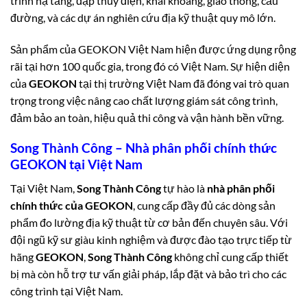
trình hạ tầng, đập thủy điện, khai khoáng, giao thông, cầu
đường, và các dự án nghiên cứu địa kỹ thuật quy mô lớn.
Sản phẩm của GEOKON Việt Nam hiện được ứng dụng rộng
rãi tại hơn 100 quốc gia, trong đó có Việt Nam. Sự hiện diện
của
GEOKON
tại thị trường Việt Nam đã đóng vai trò quan
trọng trong việc nâng cao chất lượng giám sát công trình,
đảm bảo an toàn, hiệu quả thi công và vận hành bền vững.
Song Thành Công – Nhà phân phối chính thức
GEOKON tại Việt Nam
Tại Việt Nam,
Song Thành Công
tự hào là
nhà phân phối
chính thức của GEOKON
, cung cấp đầy đủ các dòng sản
phẩm đo lường địa kỹ thuật từ cơ bản đến chuyên sâu. Với
đội ngũ kỹ sư giàu kinh nghiệm và được đào tạo trực tiếp từ
hãng
GEOKON
,
Song Thành Công
không chỉ cung cấp thiết
bị mà còn hỗ trợ tư vấn giải pháp, lắp đặt và bảo trì cho các
công trình tại Việt Nam.