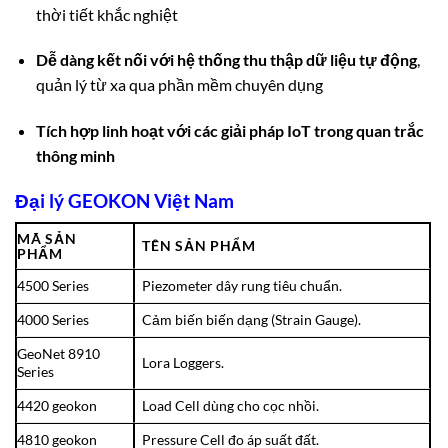
thời tiết khắc nghiệt
Dễ dàng kết nối với hệ thống thu thập dữ liệu tự động
,
quản lý từ xa qua phần mềm chuyên dụng
Tích hợp linh hoạt với các giải pháp IoT trong quan trắc
thông minh
Đại lý GEOKON Việt Nam
MÃ SẢN
TÊN SẢN PHẨM
PHẨM
4500 Series
Piezometer dây rung tiêu chuẩn.
4000 Series
Cảm biến biến dạng (Strain Gauge).
GeoNet 8910
Lora Loggers.
Series
4420 geokon
Load Cell dùng cho cọc nhồi.
4810 geokon
Pressure Cell đo áp suất đất.