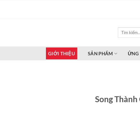
Bỏ
qua
nội
dung
Tìm
kiếm:
GIỚI THIỆU
SẢN PHẨM
ỨNG
Song Thành 