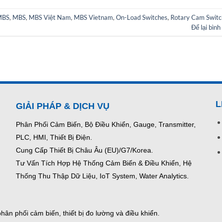
 MBS
,
MBS
,
MBS Việt Nam
,
MBS Vietnam
,
On-Load Switches
,
Rotary Cam Switc
Để lại bình
L
GIẢI PHÁP & DỊCH VỤ
Phân Phối Cảm Biến, Bộ Điều Khiển, Gauge,
Transmitter,
PLC, HMI, Thiết Bị Điện.
Cung Cấp Thiết Bị Châu Âu (EU)/G7/Korea.
Tư Vấn Tích Hợp Hệ Thống Cảm Biến & Điều Khiển, Hệ
Thống Thu Thập Dữ Liệu, IoT System, Water Analytics.
ân phối cảm biến, thiết bị đo lường và điều khiển.