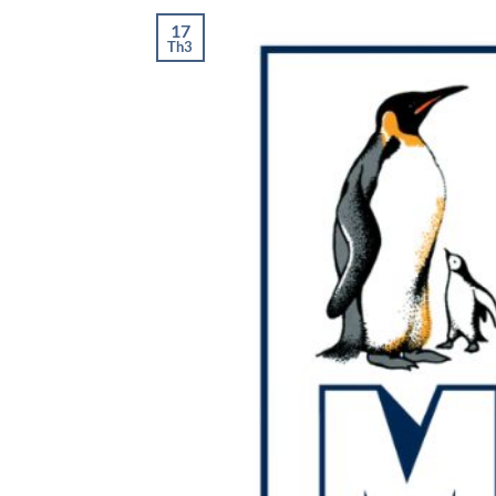
17
Th3