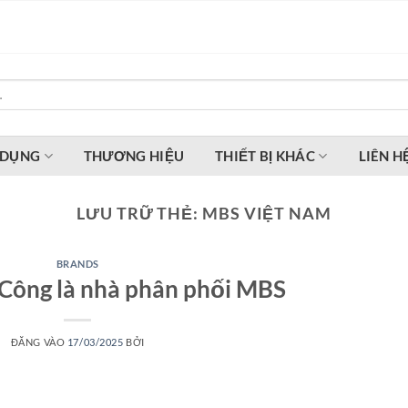
 DỤNG
THƯƠNG HIỆU
THIẾT BỊ KHÁC
LIÊN H
LƯU TRỮ THẺ:
MBS VIỆT NAM
BRANDS
Công là nhà phân phối MBS
ĐĂNG VÀO
17/03/2025
BỞI