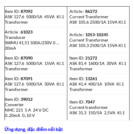
Item ID:
87092
Article :
86272
ASK 127.6 5000/5A 45VA Kl.1
Current Transformer
Transformer
ASK 105.6 2500/1A 15VA KI.1
Article :
61023
Article :
1053-10245
Transducer
Current Transformer
SWMU 41.51 500A/230V 0 …
ASK 105.3 2500/1A 15VA KI.1
20mA
Item ID:
87090
Item ID:
21272
ASK 127.6 5000/5A 15VA Kl.1
ASK 81.4 1600/1A 30VA Kl.1
Transformer
Transformer
Item ID:
87091
Item ID:
13261
ASK 127.6 5000/5A 30VA Kl.1
ASK 41.4 400/1A 10VA Kl.1
Transformer
Transformer
Item ID:
39012
Item ID:
7047
Converter
Current transformer
NMC 221 5 A 24 V DC
ASK 31.3 150/5A 2,5VA Kl.1
0..20mA 0..10 V
Ứng dụng, đặc điểm nổi bật