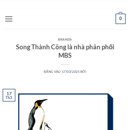
Bỏ
ADD ANYTHING HERE OR JUST REMOVE IT...
qua
nội
0
dung
BRANDS
Song Thành Công là nhà phân phối
MBS
ĐĂNG VÀO
17/03/2025
BỞI
17
Th3