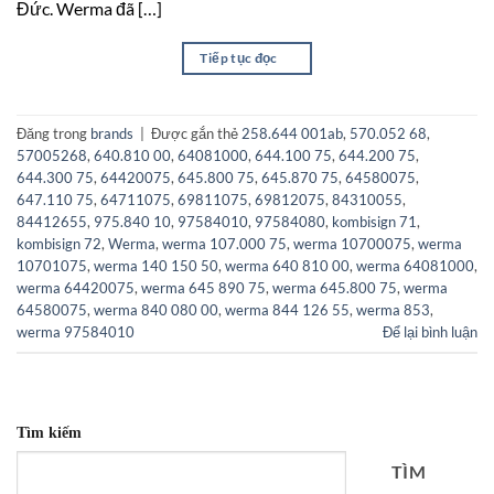
Đức. Werma đã […]
Tiếp tục đọc
→
Đăng trong
brands
|
Được gắn thẻ
258.644 001ab
,
570.052 68
,
57005268
,
640.810 00
,
64081000
,
644.100 75
,
644.200 75
,
644.300 75
,
64420075
,
645.800 75
,
645.870 75
,
64580075
,
647.110 75
,
64711075
,
69811075
,
69812075
,
84310055
,
84412655
,
975.840 10
,
97584010
,
97584080
,
kombisign 71
,
kombisign 72
,
Werma
,
werma 107.000 75
,
werma 10700075
,
werma
10701075
,
werma 140 150 50
,
werma 640 810 00
,
werma 64081000
,
werma 64420075
,
werma 645 890 75
,
werma 645.800 75
,
werma
64580075
,
werma 840 080 00
,
werma 844 126 55
,
werma 853
,
werma 97584010
Để lại bình luận
Tìm kiếm
TÌM