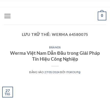
Bỏ
ADD ANYTHING HERE OR JUST REMOVE IT...
qua
nội
0
dung
LƯU TRỮ THẺ:
WERMA 64580075
BRANDS
Werma Việt Nam Dẫn Đầu trong Giải Pháp
Tín Hiệu Công Nghiệp
ĐĂNG VÀO
27/05/2024
BỞI
ITGROUP@
27
Th5