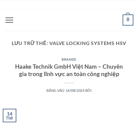
Bỏ
ADD ANYTHING HERE OR JUST REMOVE IT...
qua
nội
0
dung
LƯU TRỮ THẺ:
VALVE LOCKING SYSTEMS HSV
BRANDS
Haake Technik GmbH Việt Nam – Chuyên
gia trong lĩnh vực an toàn công nghiệp
ĐĂNG VÀO
14/08/2024
BỞI
14
Th8