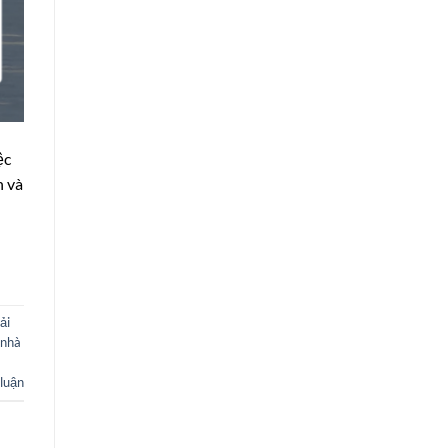
ệc
n và
ải
 nhà
 luận