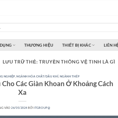
 DỤNG
THƯƠNG HIỆU
THIẾT BỊ KHÁC
LIÊN H
LƯU TRỮ THẺ:
TRUYỀN THÔNG VỆ TINH LÀ GÌ
G NGHIỆP
,
NGÀNH HÓA CHẤT/DẦU KHÍ
,
NGÀNH THÉP
u Cho Các Giàn Khoan Ở Khoảng Cách
Xa
NG VÀO
26/05/2024
BỞI
ITGROUP@