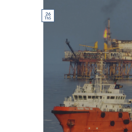
26
Th5