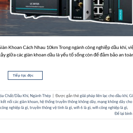
Giàn Khoan Cách Nhau 10km Trong ngành công nghiệp dầu khí, vi
in cậy giữa các giàn khoan dầu là yếu tố sống còn để đảm bảo an toà
Tiếp tục đọc
→
óa Chất/Dầu Khí
,
Ngành Thép
|
Được gắn thẻ
giải pháp liên lạc cho dầu khí
,
Gi
 kết nối các giàn khoan
,
hệ thống truyền thông không dây
,
mạng không dây cho
công nghiệp là gì
,
truyền thông vệ tinh là gì
,
wifi 6 là gì
,
wifi công nghiệp là gì
,
Để lại bình