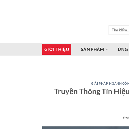
Bỏ
qua
nội
dung
Tìm
kiếm:
GIỚI THIỆU
SẢN PHẨM
ỨNG
GIẢI PHÁP
,
NGÀNH CÔN
Truyền Thông Tín Hiệ
ĐĂ