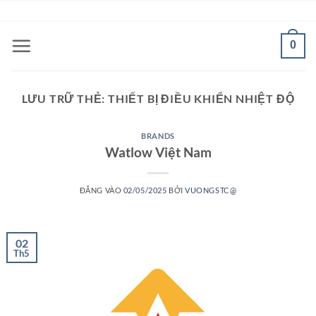
Bỏ
ADD ANYTHING HERE OR JUST REMOVE IT...
qua
nội
0
dung
LƯU TRỮ THẺ:
THIẾT BỊ ĐIỀU KHIỂN NHIỆT ĐỘ
BRANDS
Watlow Việt Nam
ĐĂNG VÀO
02/05/2025
BỞI
VUONGSTC@
02
Th5