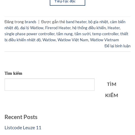
Tiếp tục đọc
→
Đăng trong
brands
|
Được gắn thẻ
band heater
,
bộ gia nhiệt
,
cảm biến
nhiệt độ
,
đại lý Watlow
,
Firerod Heater
,
hệ thống điều khiển
,
Heater
,
single phase power controller
,
tấm nung
,
tấm sưởi
,
temp controller
,
thiết
bị điều khiển nhiệt độ
,
Watlow
,
Watlow Việt Nam
,
Watlow Vietnam
Để lại bình luận
Tìm kiếm
TÌM
KIẾM
Recent Posts
Listcode Leuze 11