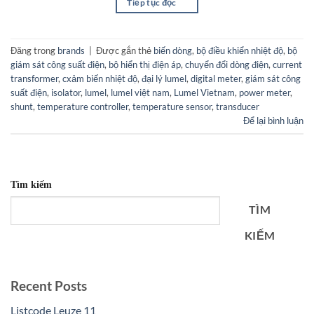
Tiếp tục đọc
→
Đăng trong
brands
|
Được gắn thẻ
biến dòng
,
bộ điều khiển nhiệt độ
,
bộ
giám sát công suất điện
,
bộ hiển thị điện áp
,
chuyển đổi dòng điện
,
current
transformer
,
cxảm biến nhiệt độ
,
đại lý lumel
,
digital meter
,
giám sát công
suất điện
,
isolator
,
lumel
,
lumel việt nam
,
Lumel Vietnam
,
power meter
,
shunt
,
temperature controller
,
temperature sensor
,
transducer
Để lại bình luận
Tìm kiếm
TÌM
KIẾM
Recent Posts
Listcode Leuze 11