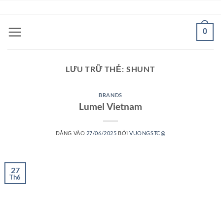
Bỏ
ADD ANYTHING HERE OR JUST REMOVE IT...
qua
nội
0
dung
LƯU TRỮ THẺ:
SHUNT
BRANDS
Lumel Vietnam
ĐĂNG VÀO
27/06/2025
BỞI
VUONGSTC@
27
Th6