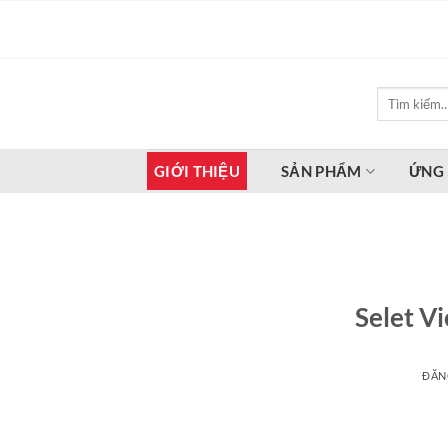
Bỏ
qua
nội
dung
Tìm
kiếm:
GIỚI THIỆU
SẢN PHẨM
ỨNG
Selet V
ĐĂN