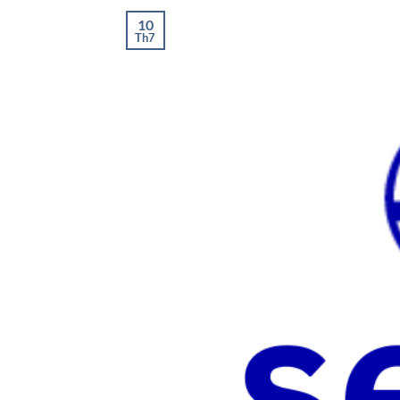
10
Th7