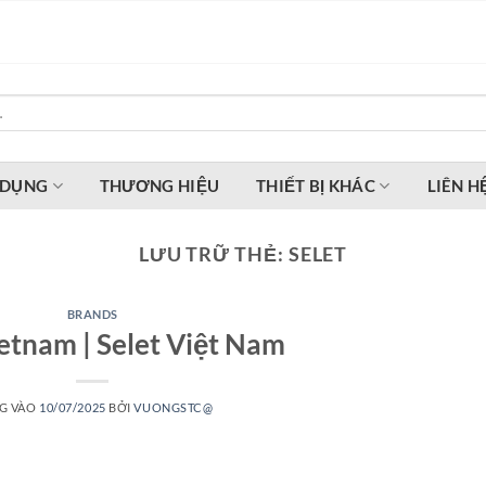
 DỤNG
THƯƠNG HIỆU
THIẾT BỊ KHÁC
LIÊN H
LƯU TRỮ THẺ:
SELET
BRANDS
ietnam | Selet Việt Nam
G VÀO
10/07/2025
BỞI
VUONGSTC@