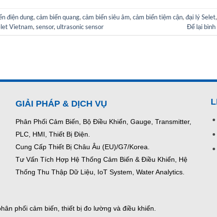
ến điện dung
,
cảm biến quang
,
cảm biến siêu âm
,
cảm biến tiệm cận
,
đại lý Selet
,
let Vietnam
,
sensor
,
ultrasonic sensor
Để lại bình
L
GIẢI PHÁP & DỊCH VỤ
Phân Phối Cảm Biến, Bộ Điều Khiển, Gauge,
Transmitter,
PLC, HMI, Thiết Bị Điện.
Cung Cấp Thiết Bị Châu Âu (EU)/G7/Korea.
Tư Vấn Tích Hợp Hệ Thống Cảm Biến & Điều Khiển, Hệ
Thống Thu Thập Dữ Liệu, IoT System, Water Analytics.
ân phối cảm biến, thiết bị đo lường và điều khiển.