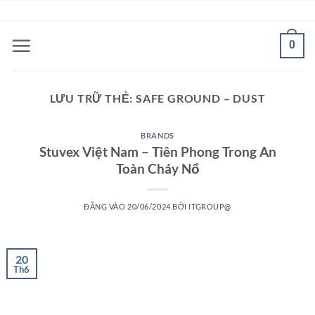
Bỏ
ADD ANYTHING HERE OR JUST REMOVE IT...
qua
nội
0
dung
LƯU TRỮ THẺ:
SAFE GROUND – DUST
BRANDS
Stuvex Việt Nam – Tiên Phong Trong An
Toàn Cháy Nổ
ĐĂNG VÀO
20/06/2024
BỞI
ITGROUP@
20
Th6