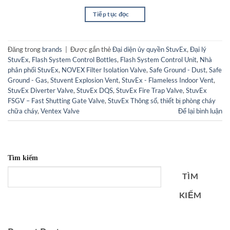
Tiếp tục đọc
→
Đăng trong
brands
|
Được gắn thẻ
Đại diện ủy quyền StuvEx
,
Đại lý
StuvEx
,
Flash System Control Bottles
,
Flash System Control Unit
,
Nhà
phân phối StuvEx
,
NOVEX Filter Isolation Valve
,
Safe Ground - Dust
,
Safe
Ground - Gas
,
Stuvent Explosion Vent
,
StuvEx - Flameless Indoor Vent
,
StuvEx Diverter Valve
,
StuvEx DQS
,
StuvEx Fire Trap Valve
,
StuvEx
FSGV – Fast Shutting Gate Valve
,
StuvEx Thông số
,
thiết bị phòng cháy
chữa cháy
,
Ventex Valve
Để lại bình luận
Tìm kiếm
TÌM
KIẾM