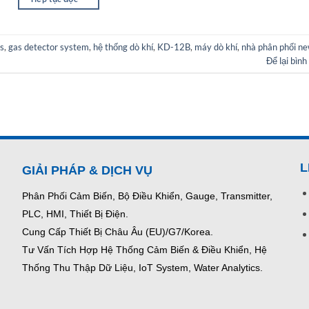
s
,
gas detector system
,
hệ thống dò khí
,
KD-12B
,
máy dò khí
,
nhà phân phối n
Để lại bình
L
GIẢI PHÁP & DỊCH VỤ
Phân Phối Cảm Biến, Bộ Điều Khiển, Gauge,
Transmitter,
PLC, HMI, Thiết Bị Điện.
Cung Cấp Thiết Bị Châu Âu (EU)/G7/Korea.
Tư Vấn Tích Hợp Hệ Thống Cảm Biến & Điều Khiển, Hệ
Thống Thu Thập Dữ Liệu, IoT System, Water Analytics.