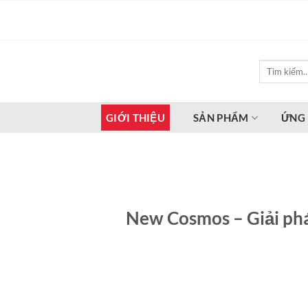
Bỏ
qua
nội
dung
Tìm
kiếm:
GIỚI THIỆU
SẢN PHẨM
ỨNG
New Cosmos – Giải phá