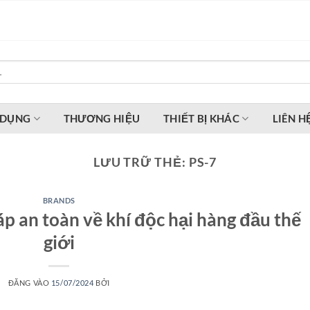
 DỤNG
THƯƠNG HIỆU
THIẾT BỊ KHÁC
LIÊN H
LƯU TRỮ THẺ:
PS-7
BRANDS
p an toàn về khí độc hại hàng đầu thế
giới
ĐĂNG VÀO
15/07/2024
BỞI