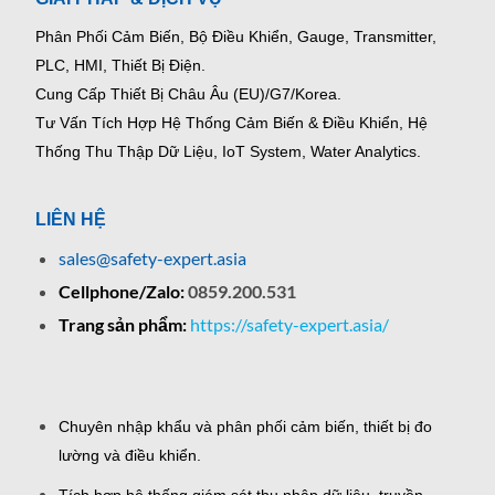
Phân Phối Cảm Biến, Bộ Điều Khiển, Gauge,
Transmitter,
PLC, HMI, Thiết Bị Điện.
Cung Cấp Thiết Bị Châu Âu (EU)/G7/Korea.
Tư Vấn Tích Hợp Hệ Thống Cảm Biến & Điều Khiển, Hệ
Thống Thu Thập Dữ Liệu, IoT System, Water Analytics.
LIÊN HỆ
sales@safety-expert.asia
Cellphone/Zalo:
0859.200.531
Trang sản phẩm:
https://safety-expert.asia/
Chuyên nhập khẩu và phân phối cảm biến, thiết bị đo
lường và điều khiển.
Tích hợp hệ thống giám sát thu nhập dữ liệu, truyền