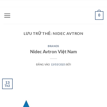
Bỏ
ADD ANYTHING HERE OR JUST REMOVE IT...
qua
nội
0
dung
LƯU TRỮ THẺ:
NIDEC AVTRON
BRANDS
Nidec Avtron Việt Nam
ĐĂNG VÀO
13/03/2025
BỞI
13
Th3