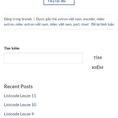
Tiếp tục đọc
→
Đăng trong
brands
|
Được gắn thẻ
avtron việt nam
,
encoder
,
nidec
avtron
,
nidec avtron việt nam
,
nidec việt nam
,
port
,
steel
Để lại bình luận
Tìm kiếm
TÌM
KIẾM
Recent Posts
Listcode Leuze 11
Listcode Leuze 10
Listcode Leuze 9