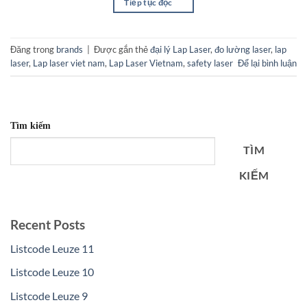
Tiếp tục đọc
→
Đăng trong
brands
|
Được gắn thẻ
đại lý Lap Laser
,
đo lường laser
,
lap
laser
,
Lap laser viet nam
,
Lap Laser Vietnam
,
safety laser
Để lại bình luận
Tìm kiếm
TÌM
KIẾM
Recent Posts
Listcode Leuze 11
Listcode Leuze 10
Listcode Leuze 9