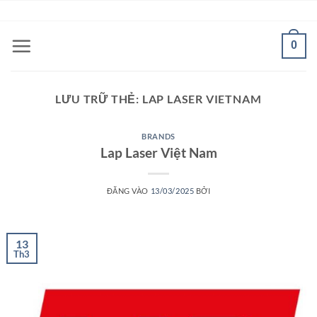
Bỏ
ADD ANYTHING HERE OR JUST REMOVE IT...
qua
nội
0
dung
LƯU TRỮ THẺ:
LAP LASER VIETNAM
BRANDS
Lap Laser Việt Nam
ĐĂNG VÀO
13/03/2025
BỞI
13
Th3