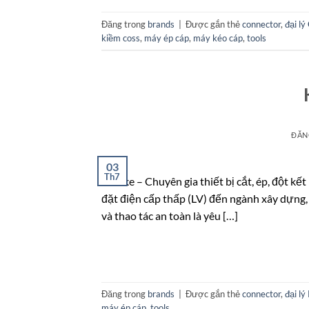
Đăng trong
brands
|
Được gắn thẻ
connector
,
đại lý
kiềm coss
,
máy ép cáp
,
máy kéo cáp
,
tools
ĐĂN
03
Th7
Klauke – Chuyên gia thiết bị cắt, ép, đột kết
đặt điện cấp thấp (LV) đến ngành xây dựng, 
và thao tác an toàn là yêu […]
Đăng trong
brands
|
Được gắn thẻ
connector
,
đại lý
máy ép cáp
,
tools