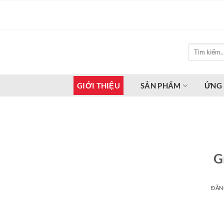
Bỏ
qua
nội
dung
Tìm
kiếm:
GIỚI THIỆU
SẢN PHẨM
ỨNG
G
ĐĂN