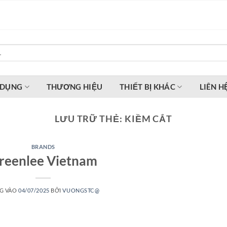
 DỤNG
THƯƠNG HIỆU
THIẾT BỊ KHÁC
LIÊN H
LƯU TRỮ THẺ:
KIỀM CẮT
BRANDS
reenlee Vietnam
G VÀO
04/07/2025
BỞI
VUONGSTC@