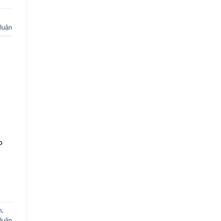
 luận
o
m
,
 luận