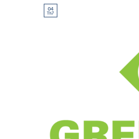
04
Th7