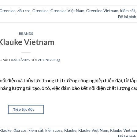
 Greenlee
,
đầu cos
,
Greenlee
,
Greenlee Việt Nam
,
Greenlee Vietnam
,
kiềm cắt
,
Để lại bình
BRANDS
Klauke Vietnam
G VÀO
03/07/2025
BỞI
VUONGSTC@
 nối điện và thủy lực Trong thị trường công nghiệp hiện đại, từ lắp
năng lượng tái tạo, ô tô, việc đảm bảo kết nối điện chất lượng ca
Tiếp tục đọc
→
 Klauke
,
đầu cos
,
kiềm cắt
,
kiềm coss
,
Klauke
,
Klauke Việt Nam
,
Klauke Vietna
Để lại bình