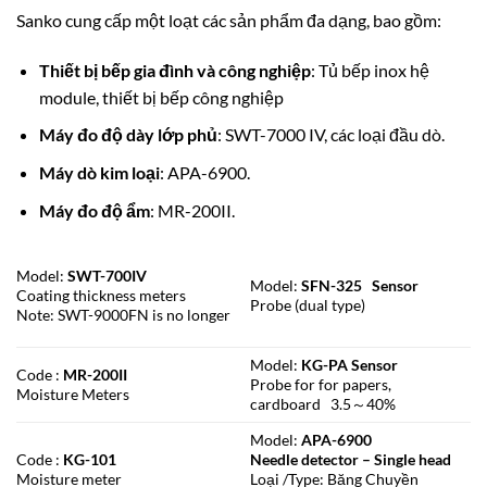
Sanko cung cấp một loạt các sản phẩm đa dạng, bao gồm:
Thiết bị bếp gia đình và công nghiệp
: Tủ bếp inox hệ
module, thiết bị bếp công nghiệp
Máy đo độ dày lớp phủ
: SWT-7000 IV, các loại đầu dò.
Máy dò kim loại
: APA-6900.
Máy đo độ ẩm
: MR-200II.
Model:
SWT-700IV
Model:
SFN-325 Sensor
Coating thickness meters
Probe (dual type)
Note: SWT-9000FN is no longer
Model:
KG-PA Sensor
Code :
MR-200II
Probe for for papers,
Moisture Meters
cardboard 3.5～40%
Model:
APA-6900
Code :
KG-101
Needle detector – Single head
Moisture meter
Loại /Type: Băng Chuyền