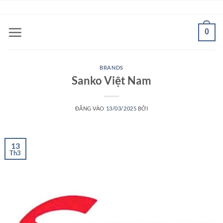
Bỏ
ADD ANYTHING HERE OR JUST REMOVE IT...
qua
nội
0
dung
BRANDS
Sanko Việt Nam
ĐĂNG VÀO
13/03/2025
BỞI
13
Th3