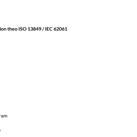
ion theo ISO 13849 / IEC 62061
gram
n