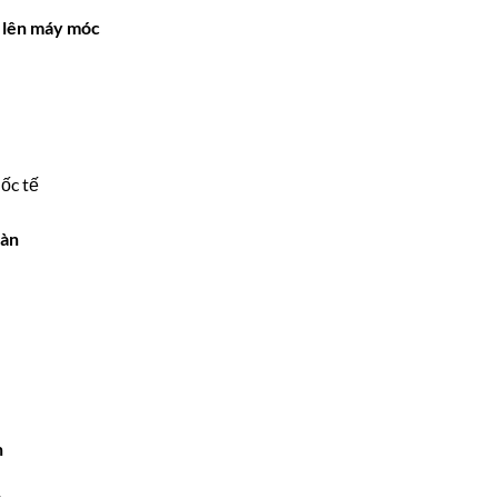
n lên máy móc
ốc tế
oàn
n