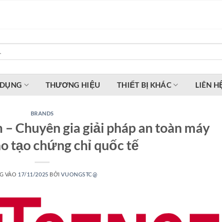
 DỤNG
THƯƠNG HIỆU
THIẾT BỊ KHÁC
LIÊN H
BRANDS
 – Chuyên gia giải pháp an toàn máy
o tạo chứng chỉ quốc tế
G VÀO
17/11/2025
BỞI
VUONGSTC@