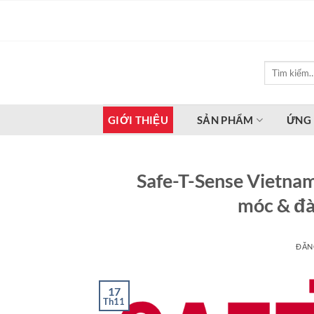
Bỏ
qua
nội
dung
Tìm
kiếm:
GIỚI THIỆU
SẢN PHẨM
ỨNG
Safe-T-Sense Vietnam
móc & đà
ĐĂN
17
Th11