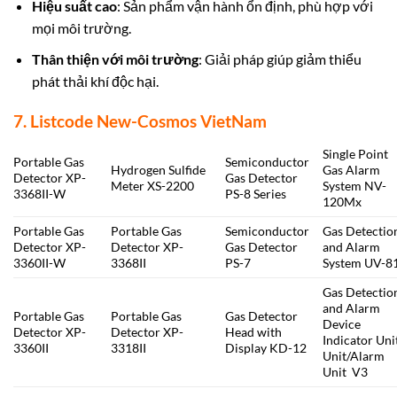
Hiệu suất cao
: Sản phẩm vận hành ổn định, phù hợp với
mọi môi trường.
Thân thiện với môi trường
: Giải pháp giúp giảm thiểu
phát thải khí độc hại.
7. Listcode New-Cosmos VietNam
Single Point
Portable Gas
Semiconductor
Hydrogen Sulfide
Gas Alarm
Detector XP-
Gas Detector
Meter XS-2200
System NV-
3368II-W
PS-8 Series
120Mx
Portable Gas
Portable Gas
Semiconductor
Gas Detectio
Detector XP-
Detector XP-
Gas Detector
and Alarm
3360II-W
3368II
PS-7
System UV-8
Gas Detectio
and Alarm
Portable Gas
Portable Gas
Gas Detector
Device
Detector XP-
Detector XP-
Head with
Indicator Uni
3360II
3318II
Display KD-12
Unit/Alarm
Unit V3