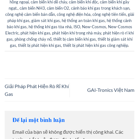
hồng ngoại
,
cảm biến khí dễ cháy
,
cảm biến khí độc
,
cảm biến khí gây
ngạt.
,
cảm biến NH3
,
cảm biến O2
,
cảnh báo khí gas trong khách sạn
,
công nghệ cảm biến bán dẫn
,
công nghệ điện hóa
,
công nghệ tiên tiến
,
giải
pháp khí gas
,
giám sát khí gas
,
hệ thống an toàn khí gas
,
hệ thống cảnh
báo khí gas
,
hệ thống khí gas tòa nhà
,
ISO
,
New-Cosmos
,
New-Cosmos
Electric
,
phát hiện khí gas
,
phát hiện khí trong nhà máy
,
phát hiện rò rỉ khí
gas
,
phòng chống cháy nổ
,
thiết bị cảm biến khí gas
,
thiết bị giám sát khí
gas
,
thiết bị phát hiện khí gas
,
thiết bị phát hiện khí gas công nghiệp
.
Giải Pháp Phát Hiện Rò Rỉ Khí
GAI-Tronics Việt Nam
Gas
Để lại một bình luận
Email của bạn sẽ không được hiển thị công khai.
Các