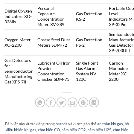
Personal
Portable Odo
Digital Oxygen
Exposure
Gas Detection
Level
Indicators XO-
Concentration
KS-2
Indicators Mi
326IIs
Meter. XV-389
XP-329m
Semiconduct
Oxygen Meter
Grease Steel Dust
Gas Detection
Manufacturi
XO-2200
Meters SDM-72
PS-2
Gas Detector
XP-703DIII
Gas Detectors
Lubricant Oil Iron
Single Point
Carbon
for
Powder
Gas Alarm
Monoxide
Semiconductor
Concentration
System NV-
Meter XC-
Manufacturing
Checker SDM-73
120C
2200
Gas XPS-7II
Bài viết này được đăng trong
brands
và được gắn thẻ
an toàn khí gas
,
bộ
điều khiển khí gas
,
cảm biến CO
,
cảm biến CO2
,
cảm biến H2S
,
cảm biến