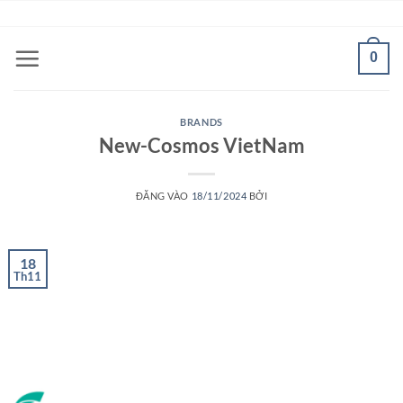
Bỏ
ADD ANYTHING HERE OR JUST REMOVE IT...
qua
nội
0
dung
BRANDS
New-Cosmos VietNam
ĐĂNG VÀO
18/11/2024
BỞI
18
Th11