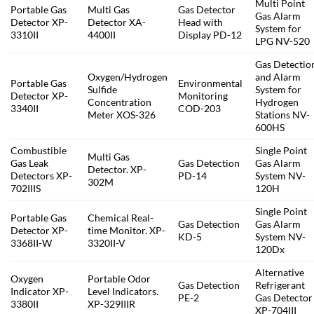
Multi Point
Portable Gas
Multi Gas
Gas Detector
Gas Alarm
Detector XP-
Detector XA-
Head with
System for
3310II
4400II
Display PD-12
LPG NV-520
Gas Detectio
Oxygen/Hydrogen
and Alarm
Portable Gas
Environmental
Sulfide
System for
Detector XP-
Monitoring
Concentration
Hydrogen
3340II
COD-203
Meter XOS-326
Stations NV-
600HS
Combustible
Single Point
Multi Gas
Gas Leak
Gas Detection
Gas Alarm
Detector. XP-
Detectors XP-
PD-14
System NV-
302M
702IIIS
120H
Single Point
Portable Gas
Chemical Real-
Gas Detection
Gas Alarm
Detector XP-
time Monitor. XP-
KD-5
System NV-
3368II-W
3320II-V
120Dx
Alternative
Oxygen
Portable Odor
Gas Detection
Refrigerant
Indicator XP-
Level Indicators.
PE-2
Gas Detector
3380II
XP-329IIIR
XP-704III