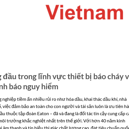
đầu trong lĩnh vực thiết bị báo cháy 
nh báo nguy hiểm
ghiệp tiềm ẩn nhiều rủi ro như hóa dầu, khai thác dầu khí, nhà
 việc đảm bảo an toàn cho con người và tài sản luôn là ưu tiên h
 thuộc tập đoàn Eaton – đã và đang là đối tác tin cậy cung cấp c
ôi trường khắc nghiệt nhất trên thế giới. Với hơn 40 năm kinh
 âm thanh và tín hiệu thị giác chất lượng cao, đạt tiêu chuẩn quố