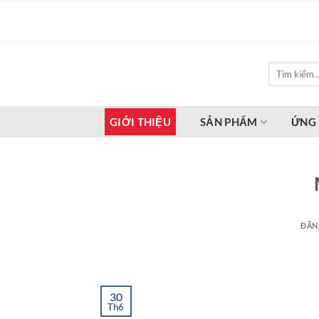
Bỏ
qua
nội
dung
Tìm
kiếm:
GIỚI THIỆU
SẢN PHẨM
ỨNG
ĐĂN
30
Th6