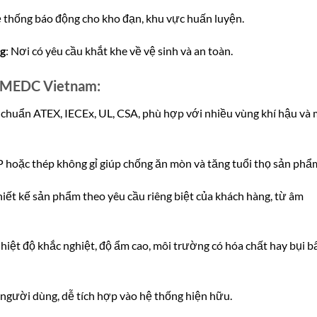
ệ thống báo động cho kho đạn, khu vực huấn luyện.
ng
: Nơi có yêu cầu khắt khe về vệ sinh và an toàn.
m MEDC Vietnam:
 chuẩn ATEX, IECEx, UL, CSA, phù hợp với nhiều vùng khí hậu và 
P hoặc thép không gỉ giúp chống ăn mòn và tăng tuổi thọ sản phẩ
iết kế sản phẩm theo yêu cầu riêng biệt của khách hàng, từ âm
nhiệt độ khắc nghiệt, độ ẩm cao, môi trường có hóa chất hay bụi b
i người dùng, dễ tích hợp vào hệ thống hiện hữu.