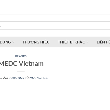
 DỤNG
THƯƠNG HIỆU
THIẾT BỊ KHÁC
LIÊN H
BRANDS
MEDC Vietnam
G VÀO
30/06/2025
BỞI
VUONGSTC@