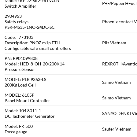
Model : KFD2-SR2-Ex1.W.LB
P+F/Pepperl+Fuc
Switch Amplifier
2904953
Safety relays
Phoenix contact 
PSR-MS35-1NO-24DC-SC
Code: 773103
Description: PNOZ m1p ETH
Pilz Vietnam
Configurable safe small controllers
PN: R901099808
Model : HED-8-OH-20/200K14
REXROTH/Aventic
Pressure Sensor
MODEL: PLR 9363-LS
Saimo Vietnam
200Kg Load Cell
MODEL: 6105P
Saimo Vietnam
Panel Mount Controller
Model: 104 8011-1
SANYO DENKI Vi
DC Tachometer Generator
Model: FK 500
Sauter Vietnam
Force gauge