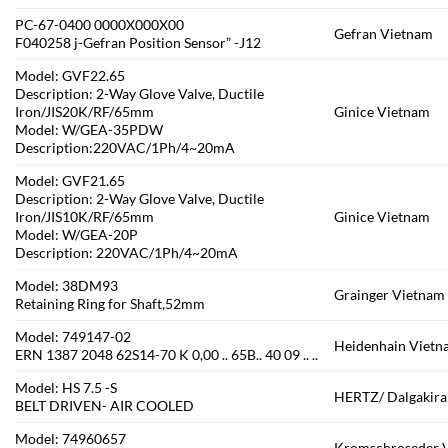
PC-67-0400 0000X000X00
Gefran Vietnam
F040258 j-Gefran Position Sensor” -J12
Model: GVF22.65
Description: 2-Way Glove Valve, Ductile
Iron/JIS20K/RF/65mm
Ginice Vietnam
Model: W/GEA-35PDW
Description:220VAC/1Ph/4~20mA
Model: GVF21.65
Description: 2-Way Glove Valve, Ductile
Iron/JIS10K/RF/65mm
Ginice Vietnam
Model: W/GEA-20P
Description: 220VAC/1Ph/4~20mA
Model: 38DM93
Grainger Vietnam
Retaining Ring for Shaft,52mm
Model: 749147-02
Heidenhain Vietn
ERN 1387 2048 62S14-70 K 0,00 .. 65B.. 40 09 .. ..
Model: HS 7.5 -S
HERTZ/ Dalgakir
BELT DRIVEN- AIR COOLED
Model: 74960657
Kromschroseder 