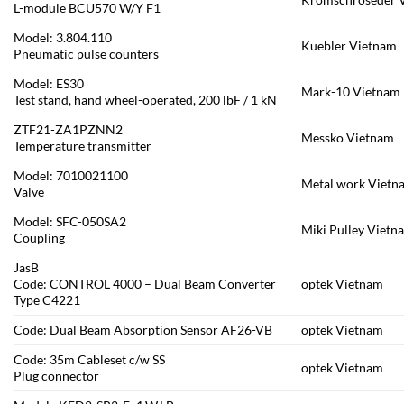
L-module BCU570 W/Y F1
Model: 3.804.110
Kuebler Vietnam
Pneumatic pulse counters
Model: ES30
Mark-10 Vietnam
Test stand, hand wheel-operated, 200 lbF / 1 kN
ZTF21-ZA1PZNN2
Messko Vietnam
Temperature transmitter
Model: 7010021100
Metal work Vietn
Valve
Model: SFC-050SA2
Miki Pulley Vietn
Coupling
JasB
Code: CONTROL 4000 – Dual Beam Converter
optek Vietnam
Type C4221
Code: Dual Beam Absorption Sensor AF26-VB
optek Vietnam
Code: 35m Cableset c/w SS
optek Vietnam
Plug connector