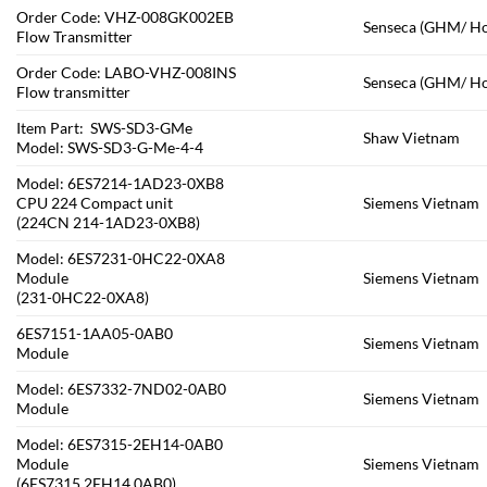
Order Code: VHZ-008GK002EB
Senseca (GHM/ Ho
Flow Transmitter
Order Code: LABO-VHZ-008INS
Senseca (GHM/ Ho
Flow transmitter
Item Part: SWS-SD3-GMe
Shaw Vietnam
Model: SWS-SD3-G-Me-4-4
Model: 6ES7214-1AD23-0XB8
CPU 224 Compact unit
Siemens Vietnam
(224CN 214-1AD23-0XB8)
Model: 6ES7231-0HC22-0XA8
Module
Siemens Vietnam
(231-0HC22-0XA8)
6ES7151-1AA05-0AB0
Siemens Vietnam
Module
Model: 6ES7332-7ND02-0AB0
Siemens Vietnam
Module
Model: 6ES7315-2EH14-0AB0
Module
Siemens Vietnam
(6ES7315 2EH14 0AB0)