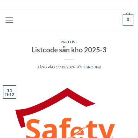
Bỏ
ADD ANYTHING HERE OR JUST REMOVE IT...
qua
nội
0
dung
PARTLIST
Listcode sẵn kho 2025-3
ĐĂNG VÀO
11/12/2024
BỞI
ITGROUP@
11
Th12