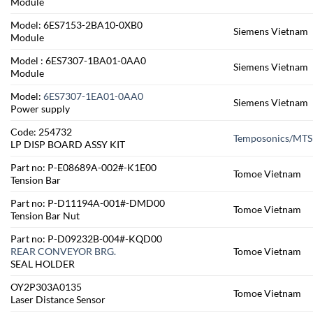
Module
Model: 6ES7153-2BA10-0XB0
Siemens Vietnam
Module
Model : 6ES7307-1BA01-0AA0
Siemens Vietnam
Module
Model:
6ES7307-1EA01-0AA0
Siemens Vietnam
Power supply
Code: 254732
Temposonics/MTS
LP DISP BOARD ASSY KIT
Part no: P-E08689A-002#-K1E00
Tomoe Vietnam
Tension Bar
Part no: P-D11194A-001#-DMD00
Tomoe Vietnam
Tension Bar Nut
Part no: P-D09232B-004#-KQD00
REAR CONVEYOR BRG.
Tomoe Vietnam
SEAL HOLDER
OY2P303A0135
Tomoe Vietnam
Laser Distance Sensor