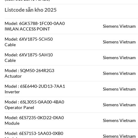
Listcode sẵn kho 2025
Model: 6GK5788-1FC00-0AA0
Siemens Vietnam
IWLAN ACCESS POINT
Model: 6XV1875-5CH50
Siemens Vietnam
Cable
Model: 6XV1875-5AH10
Siemens Vietnam
Cable
Model : SQM50-264R2G3
Siemens Vietnam
Actuator
Model : 6SE6440-2UD13-7AA1
Siemens Vietnam
Inverter
Model : 6SL3055-0AA00-4BA0
Siemens Vietnam
Operator Panel
Model: 6ES7235-0KD22-0XA0
Siemens Vietnam
Module
Model: 6ES7153-1AA03-0XB0
Siemens Vietnam