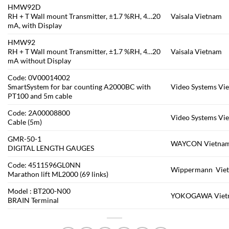
HMW92D
RH + T Wall mount Transmitter, ±1.7 %RH, 4…20
Vaisala Vietnam
mA, with Display
HMW92
RH + T Wall mount Transmitter, ±1.7 %RH, 4…20
Vaisala Vietnam
mA without Display
Code: 0V00014002
SmartSystem for bar counting A2000BC with
Video Systems Vi
PT100 and 5m cable
Code: 2A00008800
Video Systems Vi
Cable (5m)
GMR-50-1
WAYCON Vietna
DIGITAL LENGTH GAUGES
Code: 4511596GL0NN
Wippermann Vie
Marathon lift ML2000 (69 links)
Model : BT200-N00
YOKOGAWA Viet
BRAIN Terminal