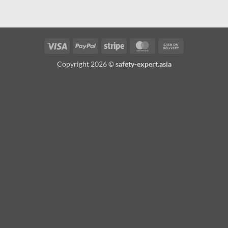
Visa
PayPal
Stripe
MasterCard
Cash
On
Copyright 2026 ©
safety-expert.asia
Delivery