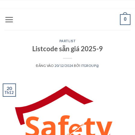
Bỏ
ADD ANYTHING HERE OR JUST REMOVE IT...
qua
nội
0
dung
PARTLIST
Listcode sẵn giá 2025-9
ĐĂNG VÀO
20/12/2024
BỞI
ITGROUP@
20
Th12