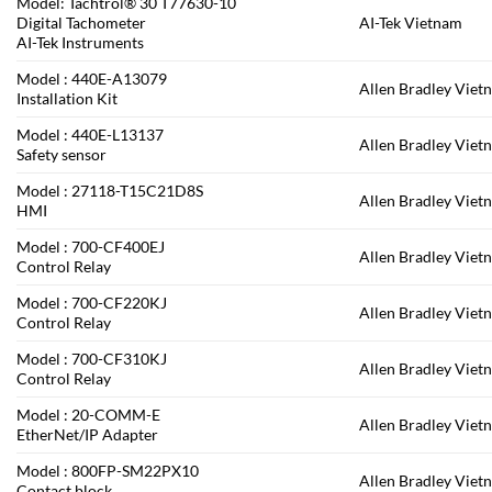
Model: Tachtrol® 30 T77630-10
Digital Tachometer
AI-Tek Vietnam
AI-Tek Instruments
Model : 440E-A13079
Allen Bradley Viet
Installation Kit
Model : 440E-L13137
Allen Bradley Viet
Safety sensor
Model : 27118-T15C21D8S
Allen Bradley Viet
HMI
Model : 700-CF400EJ
Allen Bradley Viet
Control Relay
Model : 700-CF220KJ
Allen Bradley Viet
Control Relay
Model : 700-CF310KJ
Allen Bradley Viet
Control Relay
Model : 20-COMM-E
Allen Bradley Viet
EtherNet/IP Adapter
Model : 800FP-SM22PX10
Allen Bradley Viet
Contact block