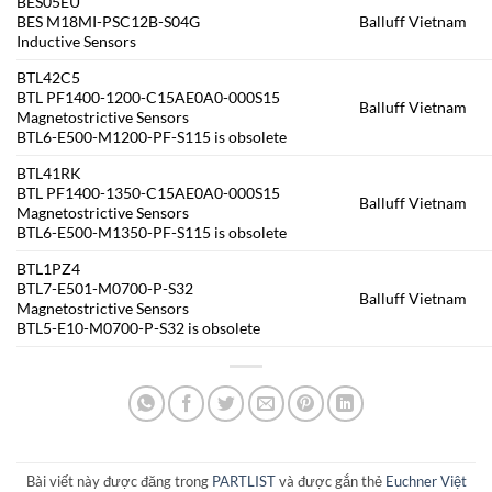
BES05EU
BES M18MI-PSC12B-S04G
Balluff Vietnam
Inductive Sensors
BTL42C5
BTL PF1400-1200-C15AE0A0-000S15
Balluff Vietnam
Magnetostrictive Sensors
BTL6-E500-M1200-PF-S115 is obsolete
BTL41RK
BTL PF1400-1350-C15AE0A0-000S15
Balluff Vietnam
Magnetostrictive Sensors
BTL6-E500-M1350-PF-S115 is obsolete
BTL1PZ4
BTL7-E501-M0700-P-S32
Balluff Vietnam
Magnetostrictive Sensors
BTL5-E10-M0700-P-S32 is obsolete
Bài viết này được đăng trong
PARTLIST
và được gắn thẻ
Euchner Việt