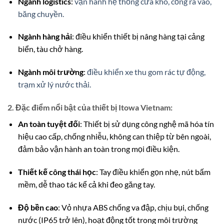
Ngành logistics
:
vận hành hệ thống cửa kho, cổng ra vào,
băng chuyền.
Ngành hàng hải
: điều khiển thiết bị nâng hàng tại cảng
biển, tàu chở hàng.
Ngành môi trường
:
điều khiển xe thu gom rác tự động,
trạm xử lý nước thải.
2. Đặc điểm nổi bật của thiết bị Itowa Vietnam:
An toàn tuyệt đối
: Thiết bị sử dụng công nghệ mã hóa tín
hiệu cao cấp, chống nhiễu, không can thiệp từ bên ngoài,
đảm bảo vận hành an toàn trong mọi điều kiện.
Thiết kế công thái học
: Tay điều khiển gọn nhẹ, nút bấm
mềm, dễ thao tác kể cả khi đeo găng tay.
Độ bền cao
: Vỏ nhựa ABS chống va đập, chịu bụi, chống
nước (IP65 trở lên), hoạt động tốt trong môi trường