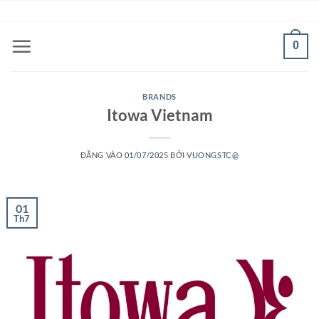
Bỏ
ADD ANYTHING HERE OR JUST REMOVE IT...
qua
nội
0
dung
BRANDS
Itowa Vietnam
ĐĂNG VÀO
01/07/2025
BỞI
VUONGSTC@
01
Th7