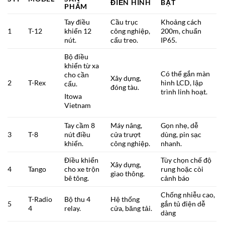
ĐIỂN HÌNH
BẬT
PHẨM
Tay điều
Cầu trục
Khoảng cách
1
T-12
khiển 12
công nghiệp,
200m, chuẩn
nút.
cẩu treo.
IP65.
Bộ điều
khiển từ xa
Có thể gắn màn
cho cần
Xây dựng,
2
T-Rex
hình LCD, lập
cẩu.
đóng tàu.
trình linh hoạt.
Itowa
Vietnam
Tay cầm 8
Máy nâng,
Gọn nhẹ, dễ
3
T-8
nút điều
cửa trượt
dùng, pin sạc
khiển.
công nghiệp.
nhanh.
Điều khiển
Tùy chọn chế độ
Xây dựng,
4
Tango
cho xe trộn
rung hoặc còi
giao thông.
bê tông.
cảnh báo
Chống nhiễu cao,
T-Radio
Bộ thu 4
Hệ thống
5
gắn tủ điện dễ
4
relay.
cửa, băng tải.
dàng