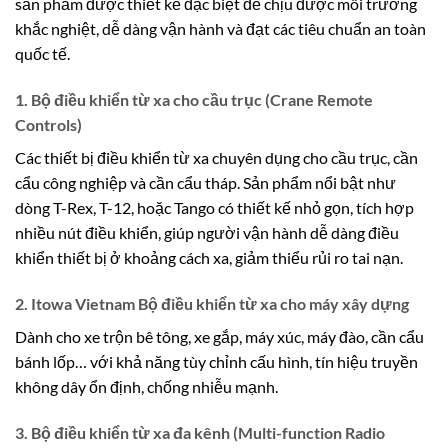
sản phẩm được thiết kế đặc biệt để chịu được môi trường
khắc nghiệt, dễ dàng vận hành và đạt các tiêu chuẩn an toàn
quốc tế.
1. Bộ điều khiển từ xa cho cầu trục (Crane Remote
Controls)
Các thiết bị điều khiển từ xa chuyên dụng cho cầu trục, cần
cẩu công nghiệp và cần cẩu tháp. Sản phẩm nổi bật như
dòng T-Rex, T-12, hoặc Tango có thiết kế nhỏ gọn, tích hợp
nhiều nút điều khiển, giúp người vận hành dễ dàng điều
khiển thiết bị ở khoảng cách xa, giảm thiểu rủi ro tai nạn.
2. Itowa Vietnam Bộ điều khiển từ xa cho máy xây dựng
Dành cho xe trộn bê tông, xe gắp, máy xúc, máy đào, cần cẩu
bánh lốp… với khả năng tùy chỉnh cấu hình, tín hiệu truyền
không dây ổn định, chống nhiễu mạnh.
3. Bộ điều khiển từ xa đa kênh (Multi-function Radio