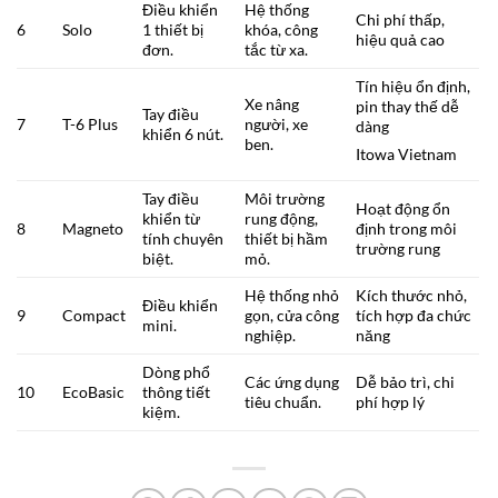
Điều khiển
Hệ thống
Chi phí thấp,
6
Solo
1 thiết bị
khóa, công
hiệu quả cao
đơn.
tắc từ xa.
Tín hiệu ổn định,
Xe nâng
pin thay thế dễ
Tay điều
7
T-6 Plus
người, xe
dàng
khiển 6 nút.
ben.
Itowa Vietnam
Tay điều
Môi trường
Hoạt động ổn
khiển từ
rung động,
8
Magneto
định trong môi
tính chuyên
thiết bị hầm
trường rung
biệt.
mỏ.
Hệ thống nhỏ
Kích thước nhỏ,
Điều khiển
9
Compact
gọn, cửa công
tích hợp đa chức
mini.
nghiệp.
năng
Dòng phổ
Các ứng dụng
Dễ bảo trì, chi
10
EcoBasic
thông tiết
tiêu chuẩn.
phí hợp lý
kiệm.