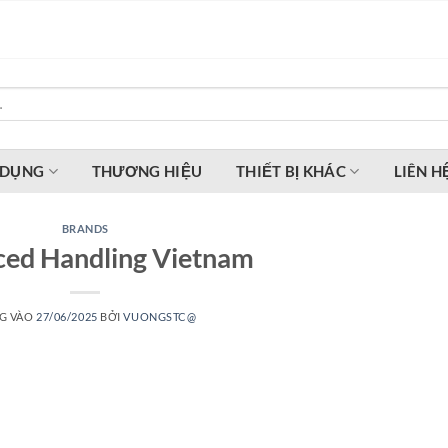
 DỤNG
THƯƠNG HIỆU
THIẾT BỊ KHÁC
LIÊN H
BRANDS
ed Handling Vietnam
G VÀO
27/06/2025
BỞI
VUONGSTC@