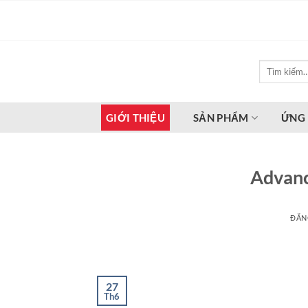
Bỏ
qua
nội
dung
Tìm
kiếm:
GIỚI THIỆU
SẢN PHẨM
ỨNG
Advanc
ĐĂN
27
Th6