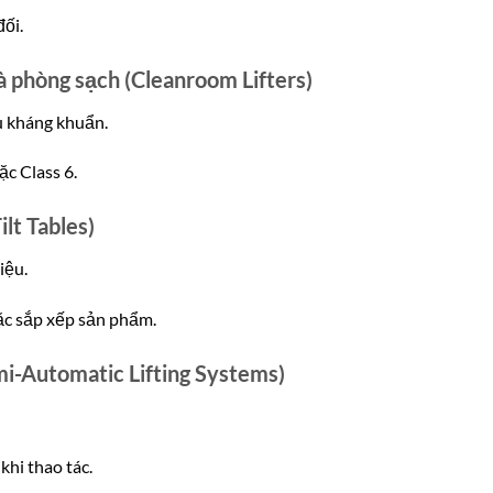
ối.
và phòng sạch (Cleanroom Lifters)
u kháng khuẩn.
c Class 6.
lt Tables)
iệu.
oặc sắp xếp sản phẩm.
mi-Automatic Lifting Systems)
khi thao tác.