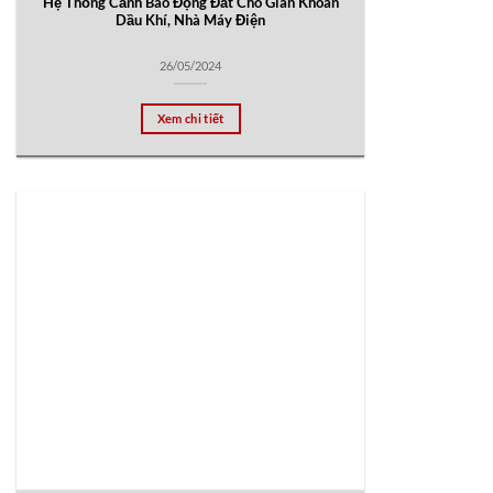
Hệ Thống Cảnh Báo Động Đất Cho Giàn Khoan
Dầu Khí, Nhà Máy Điện
26/05/2024
Xem chi tiết