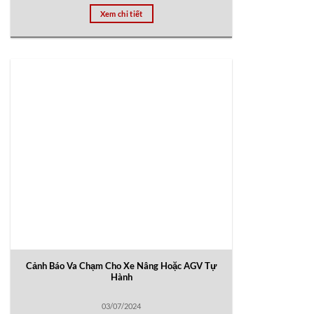
Xem chi tiết
Cảnh Báo Va Chạm Cho Xe Nâng Hoặc AGV Tự
Hành
03/07/2024